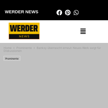
WERDER NEWS
Home
Prominente
Banksy überrascht erneut: Neues Werk sorgt für
Diskussionen
Prominente