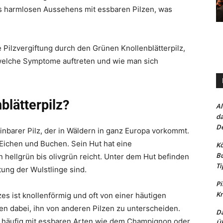
 harmlosen Aussehens mit essbaren Pilzen, was
e Pilzvergiftung durch den Grünen Knollenblätterpilz,
 welche Symptome auftreten und wie man sich
blätterpilz?
Al
da
De
inbarer Pilz, der in Wäldern in ganz Europa vorkommt.
Eichen und Buchen. Sein Hut hat eine
Kö
Bu
n hellgrün bis olivgrün reicht. Unter dem Hut befinden
Ti
tung der Wulstlinge sind.
Pi
Kn
zes ist knollenförmig und oft von einer häutigen
 dabei, ihn von anderen Pilzen zu unterscheiden.
Da
häufig mit essbaren Arten wie dem Champignon oder
Üb