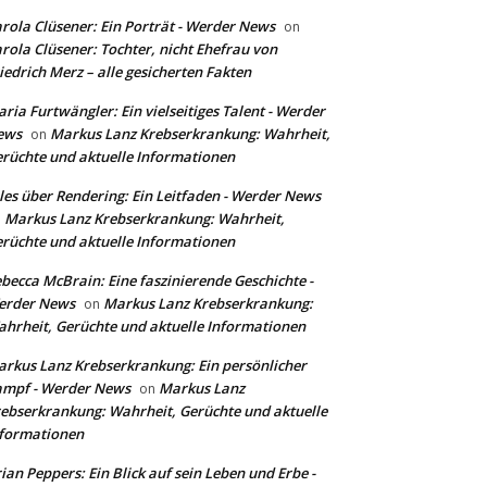
rola Clüsener: Ein Porträt - Werder News
on
rola Clüsener: Tochter, nicht Ehefrau von
iedrich Merz – alle gesicherten Fakten
ria Furtwängler: Ein vielseitiges Talent - Werder
ews
Markus Lanz Krebserkrankung: Wahrheit,
on
rüchte und aktuelle Informationen
les über Rendering: Ein Leitfaden - Werder News
Markus Lanz Krebserkrankung: Wahrheit,
n
rüchte und aktuelle Informationen
becca McBrain: Eine faszinierende Geschichte -
erder News
Markus Lanz Krebserkrankung:
on
hrheit, Gerüchte und aktuelle Informationen
rkus Lanz Krebserkrankung: Ein persönlicher
ampf - Werder News
Markus Lanz
on
ebserkrankung: Wahrheit, Gerüchte und aktuelle
formationen
ian Peppers: Ein Blick auf sein Leben und Erbe -