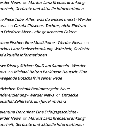
erder News
Markus Lanz Krebserkrankung:
on
hrheit, Gerüchte und aktuelle Informationen
e Piece Tube: Alles, was du wissen musst - Werder
ews
Carola Clüsener: Tochter, nicht Ehefrau
on
n Friedrich Merz – alle gesicherten Fakten
lene Fischer: Eine Musikikone - Werder News
on
rkus Lanz Krebserkrankung: Wahrheit, Gerüchte
d aktuelle Informationen
we Disney Sticker: Spaß am Sammeln - Werder
ews
Michael Bolton Parkinson Deutsch: Eine
on
wegende Botschaft in seiner Rede
öckchen Technik Benimmregeln: Neue
ndererziehung - Werder News
Entdecke
on
austhal Zellerfeld: Ein Juwel im Harz
lentina Doronina: Eine Erfolgsgeschichte -
erder News
Markus Lanz Krebserkrankung:
on
hrheit, Gerüchte und aktuelle Informationen