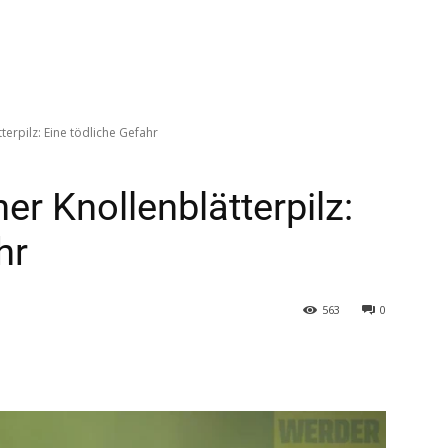
terpilz: Eine tödliche Gefahr
er Knollenblätterpilz:
hr
563
0