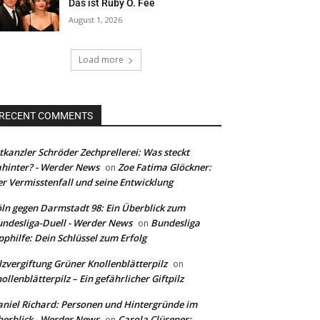
Das ist Ruby O. Fee
August 1, 2026
Load more
RECENT COMMENTS
tkanzler Schröder Zechprellerei: Was steckt
hinter? - Werder News
Zoe Fatima Glöckner:
on
r Vermisstenfall und seine Entwicklung
ln gegen Darmstadt 98: Ein Überblick zum
ndesliga-Duell - Werder News
Bundesliga
on
pphilfe: Dein Schlüssel zum Erfolg
lzvergiftung Grüner Knollenblätterpilz
on
ollenblätterpilz – Ein gefährlicher Giftpilz
niel Richard: Personen und Hintergründe im
erblick - Werder News
Carola Clüsener:
on