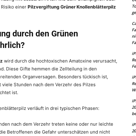
To
 Risiko einer
Pilzvergiftung Grüner Knollenblätterpilz
ge
Ca
Fa
tung durch den Grünen
ni
Fa
hrlich?
iP
Re
lz
wird durch die hochtoxischen Amatoxine verursacht,
Fe
nd. Diese Gifte hemmen die Zellteilung in den
hreitenden Organversagen. Besonders tückisch ist,
iP
Re
t viele Stunden nach dem Verzehr des Pilzes
Wa
htet ist.
iP
20
nblätterpilz verläuft in drei typischen Phasen:
be
unden nach dem Verzehr treten keine oder nur leichte
iP
20
 die Betroffenen die Gefahr unterschätzen und nicht