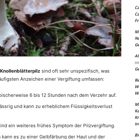
Ca
Ca
Fr
Ma
N
Ge
Al
o
Ge
Knollenblätterpilz
sind oft sehr unspezifisch, was
äufigsten Anzeichen einer Vergiftung umfassen:
Re
W
Wa
pischerweise 6 bis 12 Stunden nach dem Verzehr auf.
Ma
wässrig und kann zu erheblichem Flüssigkeitsverlust
K
Kr
In
ind ein weiteres frühes Symptom der Pilzvergiftung.
Br
 kann es zu einer Gelbfärbung der Haut und der