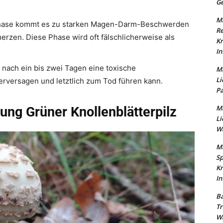
Ge
Ma
hase kommt es zu starken Magen-Darm-Beschwerden
Re
rzen. Diese Phase wird oft fälschlicherweise als
Kr
In
nach ein bis zwei Tagen eine toxische
Ma
Li
erversagen und letztlich zum Tod führen kann.
Pa
Ma
ung Grüner Knollenblätterpilz
Li
Wa
Ma
Sp
Kr
In
Ba
Tr
Wa