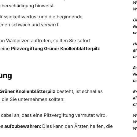
W
berschädigung hinweist.
Wa
üssigkeitsverlust und die beginnende
On
fenen schwach und verwirrt.
N
vo
Waldpilzen auftreten, sollten Sie sofort
He
 eine
Pilzvergiftung Grüner Knollenblätterpilz
Ma
un
Re
tung
N
be
Grüner Knollenblätterpilz
besteht, ist schnelles
Br
Ki
, die Sie unternehmen sollten:
Cl
dabei an, dass eine Pilzvergiftung vermutet wird.
Wa
W
von aufzubewahren:
Dies kann den Ärzten helfen, die
Wa