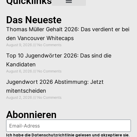
Quicklinks
Gastbeitrag buchen
Das Neueste
Thomas Müller Gehalt 2026: Das verdient er bei
den Vancouver Whitecaps
August 9, 2026
No Comments
Top 10 Jugendwörter 2026: Das sind die
Kandidaten
August 6, 2026
No Comments
Jugendwort 2026 Abstimmung: Jetzt
mitentscheiden
August 2, 2026
No Comments
Abonnieren
Ich habe die Datenschutzrichtlinie gelesen und akzeptiere sie.