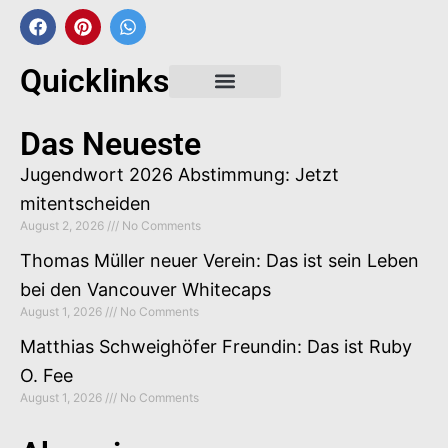
Quicklinks
Gastbeitrag buchen
Das Neueste
Jugendwort 2026 Abstimmung: Jetzt
mitentscheiden
August 2, 2026
No Comments
Thomas Müller neuer Verein: Das ist sein Leben
bei den Vancouver Whitecaps
August 1, 2026
No Comments
Matthias Schweighöfer Freundin: Das ist Ruby
O. Fee
August 1, 2026
No Comments