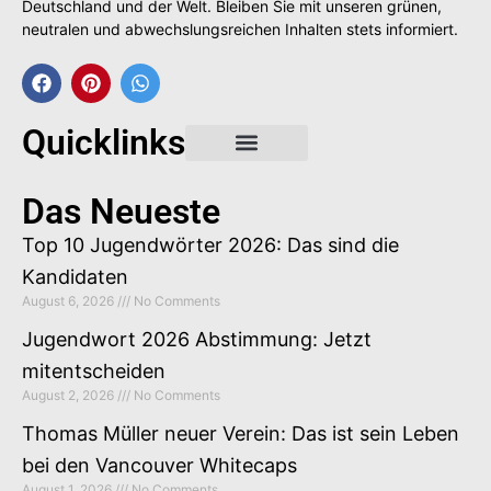
Deutschland und der Welt. Bleiben Sie mit unseren grünen,
neutralen und abwechslungsreichen Inhalten stets informiert.
Quicklinks
Gastbeitrag buchen
Das Neueste
Top 10 Jugendwörter 2026: Das sind die
Kandidaten
August 6, 2026
No Comments
Jugendwort 2026 Abstimmung: Jetzt
mitentscheiden
August 2, 2026
No Comments
Thomas Müller neuer Verein: Das ist sein Leben
bei den Vancouver Whitecaps
August 1, 2026
No Comments