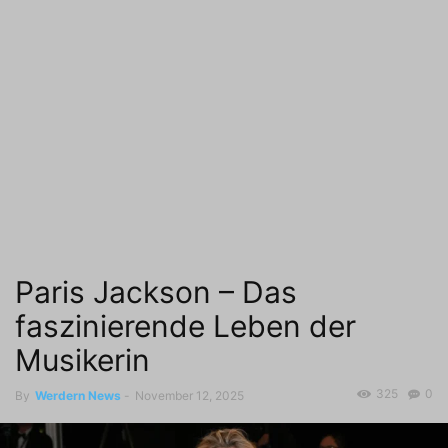
Paris Jackson – Das
faszinierende Leben der
Musikerin
325
0
By
Werdern News
-
November 12, 2025