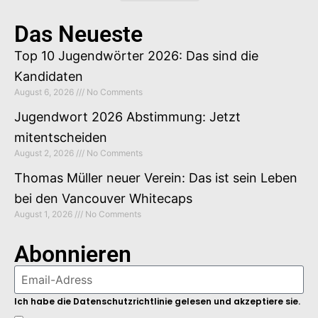
Gastbeitrag buchen
Das Neueste
Top 10 Jugendwörter 2026: Das sind die
Kandidaten
August 6, 2026
No Comments
Jugendwort 2026 Abstimmung: Jetzt
mitentscheiden
August 2, 2026
No Comments
Thomas Müller neuer Verein: Das ist sein Leben
bei den Vancouver Whitecaps
August 1, 2026
No Comments
Abonnieren
Ich habe die Datenschutzrichtlinie gelesen und akzeptiere sie.