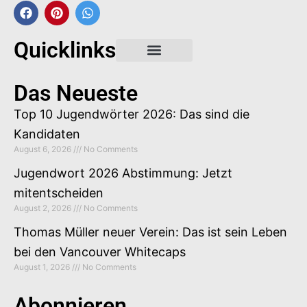
Quicklinks
Gastbeitrag buchen
Das Neueste
Top 10 Jugendwörter 2026: Das sind die
Kandidaten
August 6, 2026
No Comments
Jugendwort 2026 Abstimmung: Jetzt
mitentscheiden
August 2, 2026
No Comments
Thomas Müller neuer Verein: Das ist sein Leben
bei den Vancouver Whitecaps
August 1, 2026
No Comments
Abonnieren