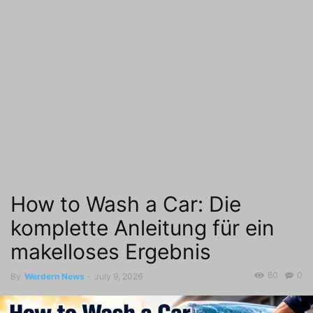
How to Wash a Car: Die
komplette Anleitung für ein
makelloses Ergebnis
80
0
By
Werdern News
-
July 9, 2026