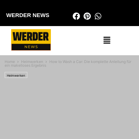
WERDER NEWS
Home
Heimwerken
How to Wash a Car: Die komplette Anleitung für
ein makelloses Ergebnis
Heimwerken