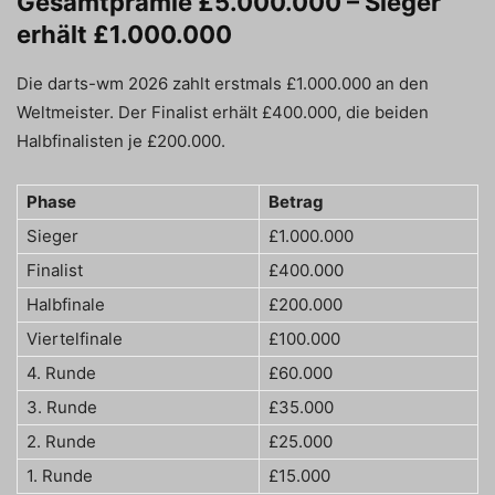
Gesamtprämie £5.000.000 – Sieger
erhält £1.000.000
Die darts-wm 2026 zahlt erstmals £1.000.000 an den
Weltmeister. Der Finalist erhält £400.000, die beiden
Halbfinalisten je £200.000.
Phase
Betrag
Sieger
£1.000.000
Finalist
£400.000
Halbfinale
£200.000
Viertelfinale
£100.000
4. Runde
£60.000
3. Runde
£35.000
2. Runde
£25.000
1. Runde
£15.000