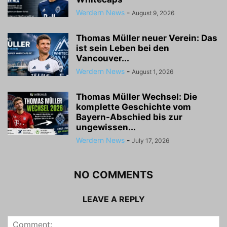
Werdern News
-
August 9, 2026
Thomas Müller neuer Verein: Das
ist sein Leben bei den
Vancouver...
Werdern News
-
August 1, 2026
Thomas Müller Wechsel: Die
komplette Geschichte vom
Bayern-Abschied bis zur
ungewissen...
Werdern News
-
July 17, 2026
NO COMMENTS
LEAVE A REPLY