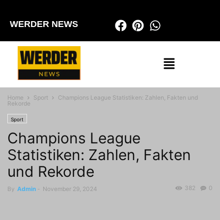
WERDER NEWS
Home
Sport
Champions League Statistiken: Zahlen, Fakten und
Rekorde
Sport
Champions League
Statistiken: Zahlen, Fakten
und Rekorde
382
0
By
Admin
-
November 29, 2024