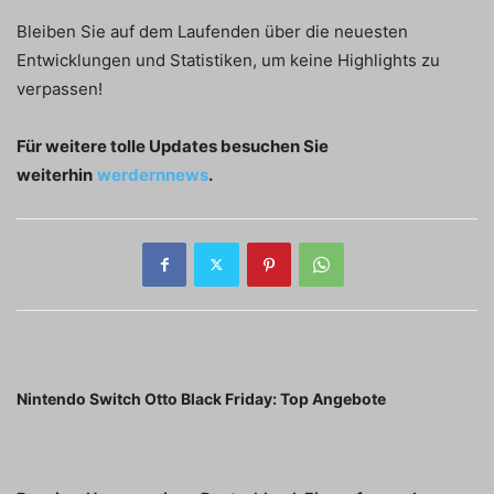
Bleiben Sie auf dem Laufenden über die neuesten
Entwicklungen und Statistiken, um keine Highlights zu
verpassen!
Für weitere tolle Updates besuchen Sie
weiterhin
werdernnews
.
Previous article
Nintendo Switch Otto Black Friday: Top Angebote
Next article