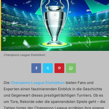
Champions League Statistiken
Die
Champions League Statistiken
bieten Fans und
Experten einen faszinierenden Einblick in die Geschichte
und Gegenwart dieses prestigeträchtigen Turniers. Ob es
um Tore, Rekorde oder die spannendsten Spiele geht – die
Zahlen hinter der Champions League erzählen ihre eigene