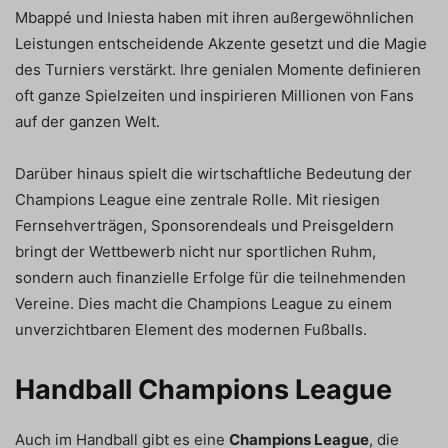
Mbappé und Iniesta haben mit ihren außergewöhnlichen
Leistungen entscheidende Akzente gesetzt und die Magie
des Turniers verstärkt. Ihre genialen Momente definieren
oft ganze Spielzeiten und inspirieren Millionen von Fans
auf der ganzen Welt.
Darüber hinaus spielt die wirtschaftliche Bedeutung der
Champions League eine zentrale Rolle. Mit riesigen
Fernsehverträgen, Sponsorendeals und Preisgeldern
bringt der Wettbewerb nicht nur sportlichen Ruhm,
sondern auch finanzielle Erfolge für die teilnehmenden
Vereine. Dies macht die Champions League zu einem
unverzichtbaren Element des modernen Fußballs.
Handball Champions League
Auch im Handball gibt es eine
Champions League
, die