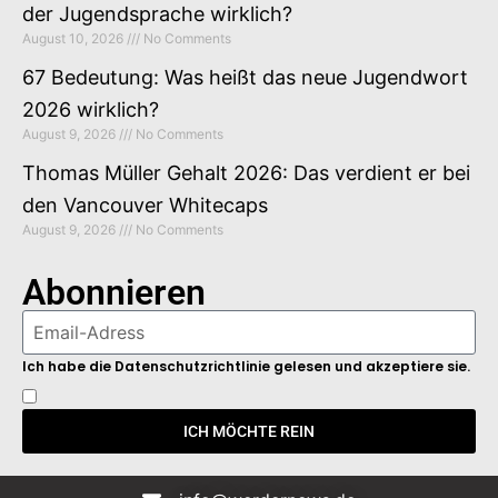
der Jugendsprache wirklich?
August 10, 2026
No Comments
67 Bedeutung: Was heißt das neue Jugendwort
2026 wirklich?
August 9, 2026
No Comments
Thomas Müller Gehalt 2026: Das verdient er bei
den Vancouver Whitecaps
August 9, 2026
No Comments
Abonnieren
Ich habe die Datenschutzrichtlinie gelesen und akzeptiere sie.
ICH MÖCHTE REIN