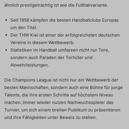
ähnlich prestigeträchtig ist wie die Fußballvariante.
Seit 1956 kämpfen die besten Handballclubs Europas
um den Titel.
Der THW Kiel ist einer der erfolgreichsten deutschen
Vereine in diesem Wettbewerb.
Statistiken im Handball umfassen nicht nur Tore,
sondern auch Paraden der Torhüter und
Abwehrleistungen.
Die Champions League ist nicht nur ein Wettbewerb der
besten Mannschaften, sondern auch eine Bühne für junge
Talente, die ihre ersten Schritte auf höchstem Niveau
machen. Immer wieder nutzen Nachwuchsspieler das
Turnier, um sich einem breiten Publikum zu präsentieren
und ihre Fähigkeiten unter Beweis zu stellen.