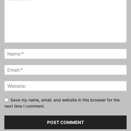
Save my name, email, and website in this browser for the
next time I comment.