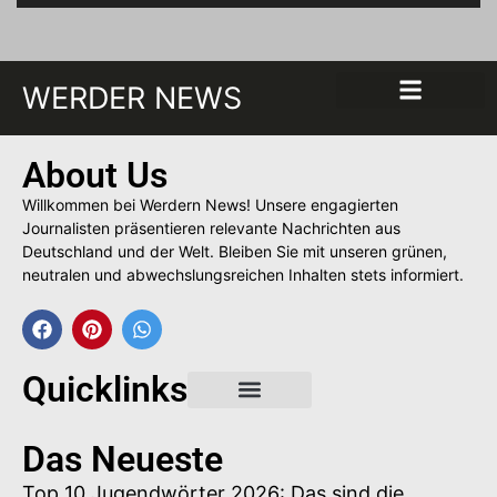
WERDER NEWS
About Us
Willkommen bei Werdern News! Unsere engagierten
Journalisten präsentieren relevante Nachrichten aus
Deutschland und der Welt. Bleiben Sie mit unseren grünen,
neutralen und abwechslungsreichen Inhalten stets informiert.
Quicklinks
Gastbeitrag buchen
Das Neueste
Top 10 Jugendwörter 2026: Das sind die