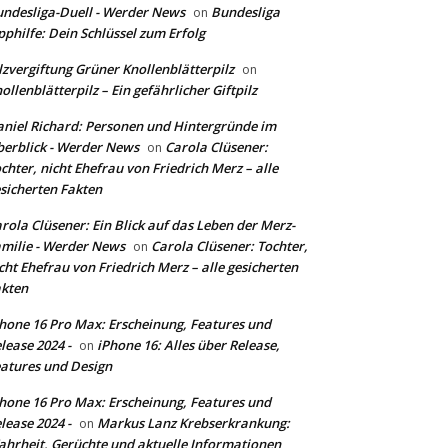
ndesliga-Duell - Werder News
Bundesliga
on
pphilfe: Dein Schlüssel zum Erfolg
lzvergiftung Grüner Knollenblätterpilz
on
ollenblätterpilz – Ein gefährlicher Giftpilz
niel Richard: Personen und Hintergründe im
erblick - Werder News
Carola Clüsener:
on
chter, nicht Ehefrau von Friedrich Merz – alle
sicherten Fakten
rola Clüsener: Ein Blick auf das Leben der Merz-
milie - Werder News
Carola Clüsener: Tochter,
on
cht Ehefrau von Friedrich Merz – alle gesicherten
kten
hone 16 Pro Max: Erscheinung, Features und
lease 2024 -
iPhone 16: Alles über Release,
on
atures und Design
hone 16 Pro Max: Erscheinung, Features und
lease 2024 -
Markus Lanz Krebserkrankung:
on
hrheit, Gerüchte und aktuelle Informationen