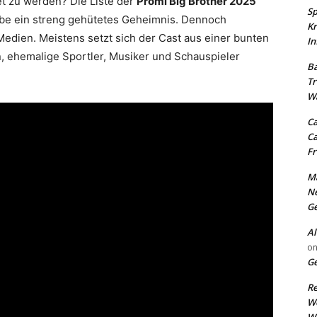
 zu werden? Die Liste der
Promi Big Brother 2025
Sp
gabe ein streng gehütetes Geheimnis. Dennoch
Kr
Medien. Meistens setzt sich der Cast aus einer bunten
In
 ehemalige Sportler, Musiker und Schauspieler
Ba
Tr
Wa
Ca
Ca
Fr
Ma
N
Ge
Al
o
Ge
Re
W