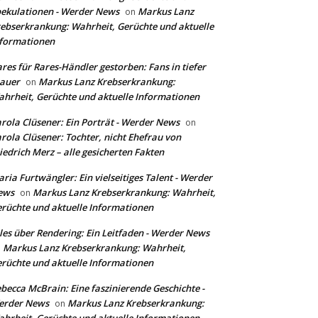
ekulationen - Werder News
Markus Lanz
on
ebserkrankung: Wahrheit, Gerüchte und aktuelle
formationen
res für Rares-Händler gestorben: Fans in tiefer
auer
Markus Lanz Krebserkrankung:
on
hrheit, Gerüchte und aktuelle Informationen
rola Clüsener: Ein Porträt - Werder News
on
rola Clüsener: Tochter, nicht Ehefrau von
iedrich Merz – alle gesicherten Fakten
ria Furtwängler: Ein vielseitiges Talent - Werder
ews
Markus Lanz Krebserkrankung: Wahrheit,
on
rüchte und aktuelle Informationen
les über Rendering: Ein Leitfaden - Werder News
Markus Lanz Krebserkrankung: Wahrheit,
n
rüchte und aktuelle Informationen
becca McBrain: Eine faszinierende Geschichte -
erder News
Markus Lanz Krebserkrankung:
on