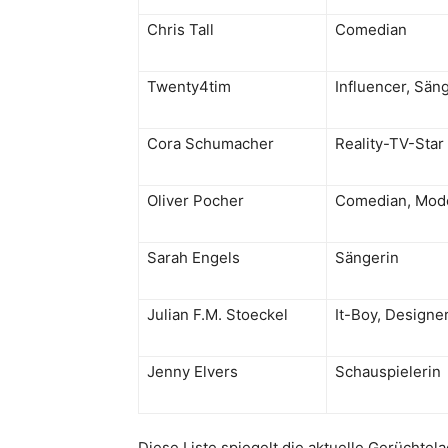
Chris Tall
Comedian
Twenty4tim
Influencer, Sän
Cora Schumacher
Reality-TV-Star
Oliver Pocher
Comedian, Mod
Sarah Engels
Sängerin
Julian F.M. Stoeckel
It-Boy, Designe
Jenny Elvers
Schauspielerin
Diese Liste spiegelt die aktuelle Gerüchtela