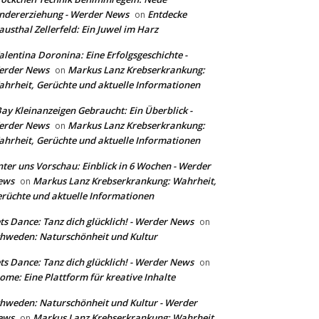
ndererziehung - Werder News
Entdecke
on
austhal Zellerfeld: Ein Juwel im Harz
lentina Doronina: Eine Erfolgsgeschichte -
erder News
Markus Lanz Krebserkrankung:
on
hrheit, Gerüchte und aktuelle Informationen
ay Kleinanzeigen Gebraucht: Ein Überblick -
erder News
Markus Lanz Krebserkrankung:
on
hrheit, Gerüchte und aktuelle Informationen
ter uns Vorschau: Einblick in 6 Wochen - Werder
ews
Markus Lanz Krebserkrankung: Wahrheit,
on
rüchte und aktuelle Informationen
ts Dance: Tanz dich glücklich! - Werder News
on
hweden: Naturschönheit und Kultur
ts Dance: Tanz dich glücklich! - Werder News
on
ome: Eine Plattform für kreative Inhalte
hweden: Naturschönheit und Kultur - Werder
ews
Markus Lanz Krebserkrankung: Wahrheit,
on