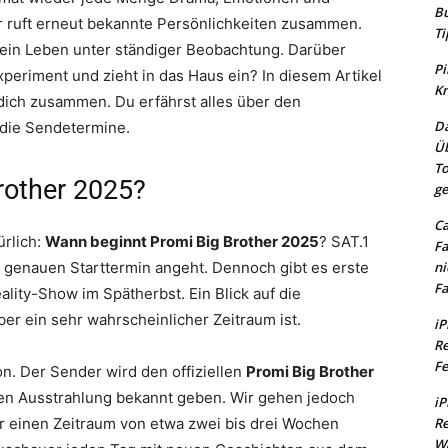
Bu
 ruft erneut bekannte Persönlichkeiten zusammen.
Ti
 ein Leben unter ständiger Beobachtung. Darüber
Pi
Experiment und zieht in das Haus ein? In diesem Artikel
Kn
 dich zusammen. Du erfährst alles über den
Da
 die Sendetermine.
Üb
To
rother 2025?
ge
Ca
ürlich:
Wann beginnt Promi Big Brother 2025
? SAT.1
Fa
en genauen Starttermin angeht. Dennoch gibt es erste
ni
Fa
ality-Show im Spätherbst. Ein Blick auf die
r ein sehr wahrscheinlicher Zeitraum ist.
iP
Re
Fe
on. Der Sender wird den offiziellen
Promi Big Brother
ten Ausstrahlung bekannt geben. Wir gehen jedoch
iP
 einen Zeitraum von etwa zwei bis drei Wochen
Re
Wa