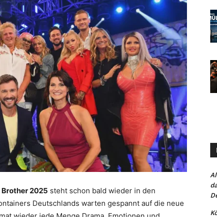
Al
da
 Brother 2025
steht schon bald wieder in den
De
ontainers Deutschlands warten gespannt auf die neue
Kö
Format wieder jede Menge Drama, Emotionen und