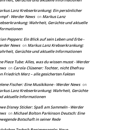
hrheit, Gerüchte und aktuelle Informationen
rkus Lanz Krebserkrankung: Ein persönlicher
ampf - Werder News
Markus Lanz
on
ebserkrankung: Wahrheit, Gerüchte und aktuelle
formationen
ian Peppers: Ein Blick auf sein Leben und Erbe -
erder News
Markus Lanz Krebserkrankung:
on
hrheit, Gerüchte und aktuelle Informationen
e Piece Tube: Alles, was du wissen musst - Werder
ews
Carola Clüsener: Tochter, nicht Ehefrau
on
n Friedrich Merz – alle gesicherten Fakten
lene Fischer: Eine Musikikone - Werder News
on
rkus Lanz Krebserkrankung: Wahrheit, Gerüchte
d aktuelle Informationen
we Disney Sticker: Spaß am Sammeln - Werder
ews
Michael Bolton Parkinson Deutsch: Eine
on
wegende Botschaft in seiner Rede
öckchen Technik Benimmregeln: Neue