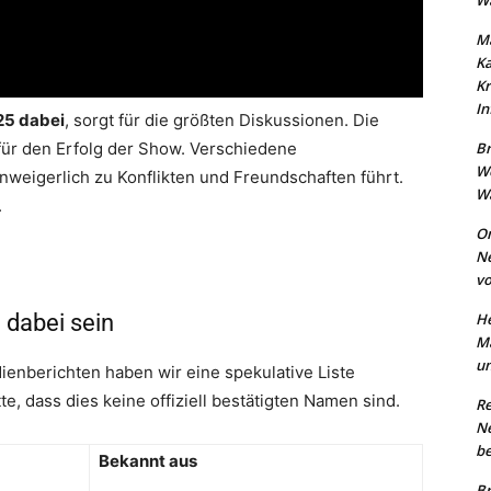
Wa
Ma
K
Kr
In
025 dabei
, sorgt für die größten Diskussionen. Die
für den Erfolg der Show. Verschiedene
Br
W
unweigerlich zu Konflikten und Freundschaften führt.
Wa
.
On
N
vo
 dabei sein
He
Ma
un
enberichten haben wir eine spekulative Liste
te, dass dies keine offiziell bestätigten Namen sind.
Re
N
be
Bekannt aus
Br