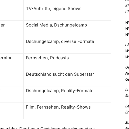
Ki
TV-Auftritte, eigene Shows
Cl
Wa
ger
Social Media, Dschungelcamp
W
Wa
Dschungelcamp, diverse Formate
eB
W
Wa
erator
Fernsehen, Podcasts
Un
N
Deutschland sucht den Superstar
Ge
Le
r
Dschungelcamp, Reality-Formate
Sc
Le
Film, Fernsehen, Reality-Shows
Er
Sc
N
ge wider. Der finale Cast kann sich davon stark