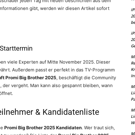
e Zuschauer jeden Tag mit neuen Geschichten aus dem
Informationen gibt, werden wir diesen Artikel sofort
iP
20
be
iP
20
Ge
Starttermin
Ma
pen viele Experten auf Mitte November 2025. Dieser
Re
Kr
ewährt. Außerdem passt er perfekt in das TV-Programm
In
ft Promi Big Brother 2025
, beschäftigt die Community
g, der vergeht. Man kann also gespannt bleiben, wann
Ma
Li
ffnet.
Pa
eilnehmer & Kandidatenliste
Ma
Li
Wa
ie
Promi Big Brother 2025 Kandidaten
. Wer traut sich,
Ma