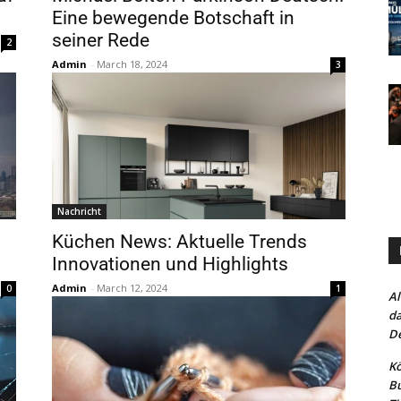
Eine bewegende Botschaft in
seiner Rede
2
Admin
-
March 18, 2024
3
Nachricht
Küchen News: Aktuelle Trends
Innovationen und Highlights
Admin
-
March 12, 2024
0
1
Al
da
De
Kö
Bu