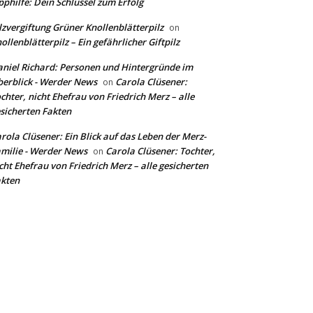
pphilfe: Dein Schlüssel zum Erfolg
lzvergiftung Grüner Knollenblätterpilz
on
ollenblätterpilz – Ein gefährlicher Giftpilz
niel Richard: Personen und Hintergründe im
erblick - Werder News
Carola Clüsener:
on
chter, nicht Ehefrau von Friedrich Merz – alle
sicherten Fakten
rola Clüsener: Ein Blick auf das Leben der Merz-
milie - Werder News
Carola Clüsener: Tochter,
on
cht Ehefrau von Friedrich Merz – alle gesicherten
kten