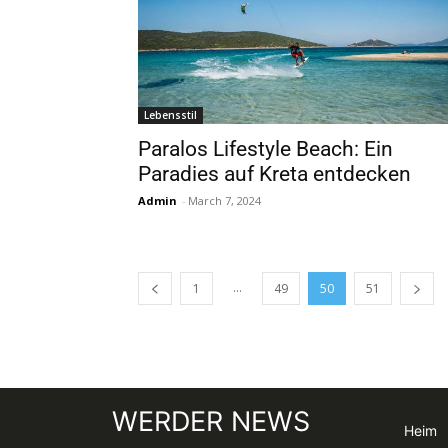
Lebensstil
Paralos Lifestyle Beach: Ein
Paradies auf Kreta entdecken
Admin
-
March 7, 2024
...
1
49
50
51
WERDER NEWS
Heim