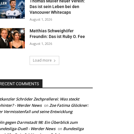
Thomas Müller neuer Verein:
Das ist sein Leben bei den
Vancouver Whitecaps
August 1, 2026
Matthias Schweighöfer
Freundin: Das ist Ruby O. Fee
August 1, 2026
Load more
RECENT COMMENTS
tkanzler Schröder Zechprellerei: Was steckt
hinter? - Werder News
Zoe Fatima Glöckner:
on
r Vermisstenfall und seine Entwicklung
ln gegen Darmstadt 98: Ein Überblick zum
ndesliga-Duell - Werder News
Bundesliga
on