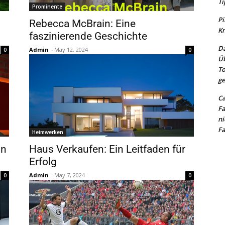
Ti
Prominente
Pi
Rebecca McBrain: Eine
Kn
faszinierende Geschichte
Da
Admin
-
May 12, 2024
0
0
Üb
To
ge
Ca
Fa
ni
Fa
Heimwerken
in
Haus Verkaufen: Ein Leitfaden für
Erfolg
Admin
-
May 7, 2024
0
0