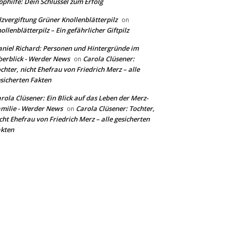
pphilfe: Dein Schlüssel zum Erfolg
lzvergiftung Grüner Knollenblätterpilz
on
ollenblätterpilz – Ein gefährlicher Giftpilz
niel Richard: Personen und Hintergründe im
erblick - Werder News
Carola Clüsener:
on
chter, nicht Ehefrau von Friedrich Merz – alle
sicherten Fakten
rola Clüsener: Ein Blick auf das Leben der Merz-
milie - Werder News
Carola Clüsener: Tochter,
on
cht Ehefrau von Friedrich Merz – alle gesicherten
kten