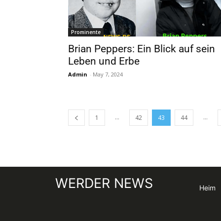
Prominente
Brian Peppers: Ein Blick auf sein
Leben und Erbe
Admin
-
May 7, 2024
...
...
1
42
43
44
WERDER NEWS
Heim