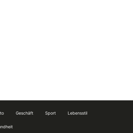
to
Geschäft
Sport
Lebensstil
ndheit