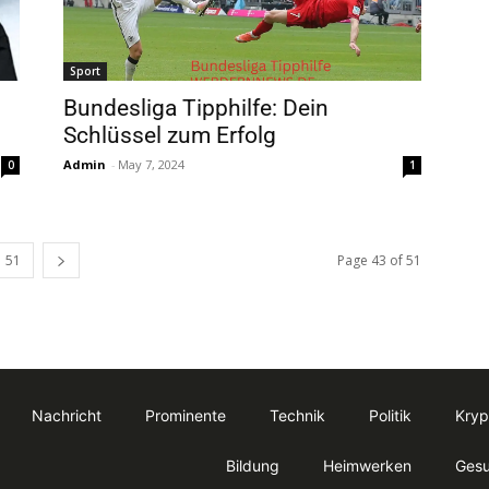
Sport
Bundesliga Tipphilfe: Dein
Schlüssel zum Erfolg
Admin
-
May 7, 2024
0
1
51
Page 43 of 51
Nachricht
Prominente
Technik
Politik
Kryp
Bildung
Heimwerken
Gesu