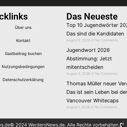
cklinks
Das Neueste
Top 10 Jugendwörter 20
Über uns
Das sind die Kandidaten
Kontakt
August 6, 2026
No Comments
Jugendwort 2026
Gastbeitrag buchen
Abstimmung: Jetzt
Nutzungsbedingungen
mitentscheiden
August 2, 2026
No Comments
Datenschutzerklärung
Thomas Müller neuer Ver
Das ist sein Leben bei de
Vancouver Whitecaps
August 1, 2026
No Comments
s.de
© 2024 WerdernNews.de. Alle Rechte vorbehalten.