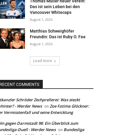
Thomas Müller neuer Verein:
Das ist sein Leben bei den
Vancouver Whitecaps
August 1, 2026
Matthias Schweighöfer
Freundin: Das ist Ruby O. Fee
August 1, 2026
Load more
RECENT COMMENTS
tkanzler Schröder Zechprellerei: Was steckt
hinter? - Werder News
Zoe Fatima Glöckner:
on
r Vermisstenfall und seine Entwicklung
ln gegen Darmstadt 98: Ein Überblick zum
ndesliga-Duell - Werder News
Bundesliga
on