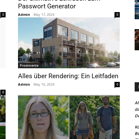
Passwort Generator
Admin
-
May 17, 2024
0
0
Prominente
Alles über Rendering: Ein Leitfaden
Admin
-
May 16, 2024
0
0
Al
da
De
Kö
Bu