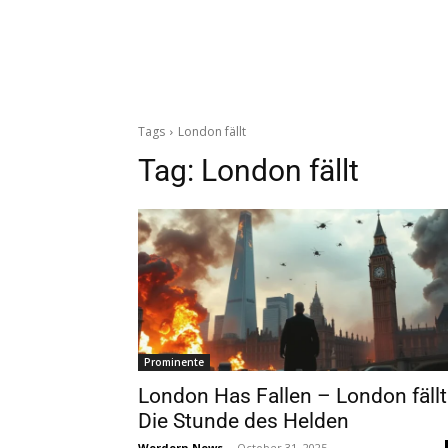
Tags
London fällt
Tag:
London fällt
Prominente
London Has Fallen – London fällt
Die Stunde des Helden
Werdern News
-
October 31, 2025